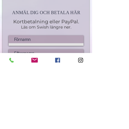
ANMÄL DIG OCH BETALA HÄR
Kortbetalning
eller PayPal.
Läs om Swish längre ner.
GÅ TILL KASSAN