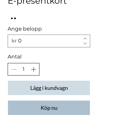
E-presentkort
Ange belopp
kr
Antal
Lägg i kundvagn
Köp nu