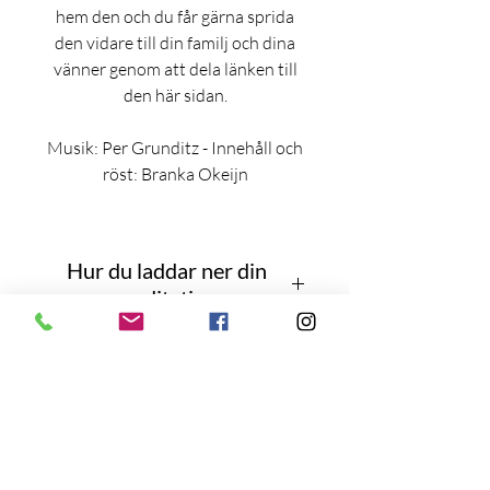
hem den och du får gärna sprida
den vidare till din familj och dina
vänner genom att dela länken till
den här sidan.
Musik: Per Grunditz - Innehåll och
röst: Branka Okeijn
Hur du laddar ner din
meditation
Ladda ner till din dator
Vi rekommenderar att du laddar ner
produkten till din dator. Meditationen
levereras som en Zip fil och sparas på
Håll kontakten
din dator på en förinställd plats för
nedladdningar eller den plats du har
PRENUMERERA PÅ
valt för nedladdade filer. Dubbelklicka