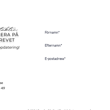
takten
ERA PÅ
REVET
ppdatering!
se
8 49