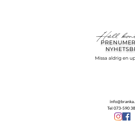
Håll kon
PRENUMER
NYHETSB
Missa aldrig en u
info@branka.
Tel 073-590 3