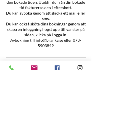
den bokade tiden. Uteblir du från din bokade
tid faktureras den i efterskott.
Du kan avboka genom att skicka ett mail eller
sms.
Du kan också sköta dina bokningar genom att
skapa en inloggning högst upp till vänster på
sidan, klicka på Logga in.
Avbokning till info@branka.se eller 073-
5903849
Kontaktuppgifter
073-590 38 49
info@branka.se
SWE