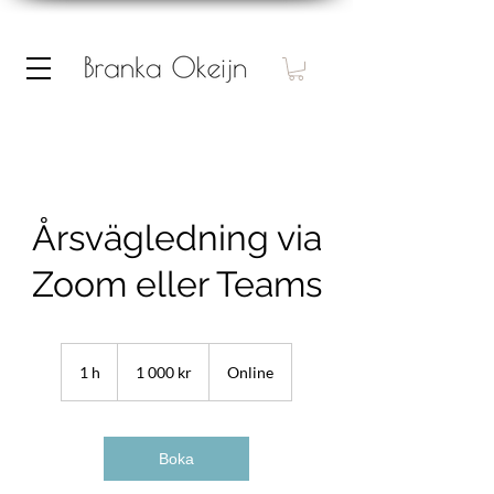
Årsvägledning via
Zoom eller Teams
1 000
svenska
1 h
1
1 000 kr
Online
kronor
Boka